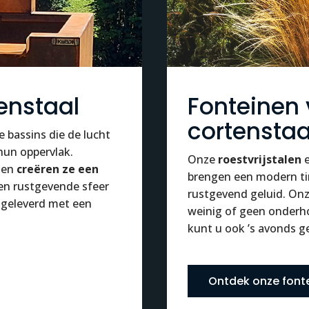
enstaal
Fonteinen 
cortenstaa
e bassins die de lucht
hun oppervlak.
Onze
roestvrijstalen
n en
creëren ze een
brengen een modern ti
een rustgevende sfeer
rustgevend geluid. On
 geleverd met een
weinig of geen onderh
kunt u ook ’s avonds ge
Ontdek onze font