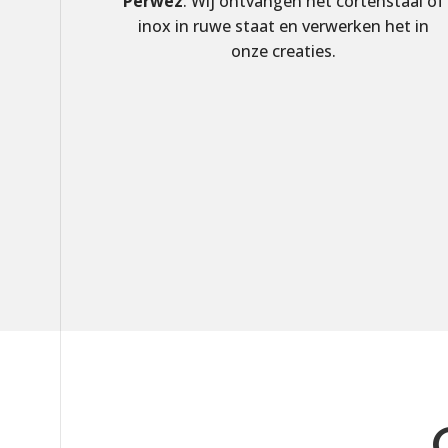
Perwez
. Wij ontvangen het cortenstaal of
inox in ruwe staat en verwerken het in
onze creaties.