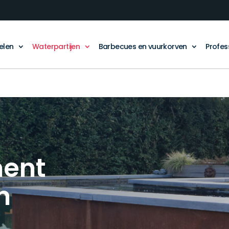
elen
Waterpartijen
Barbecues en vuurkorven
Profes
ment
n