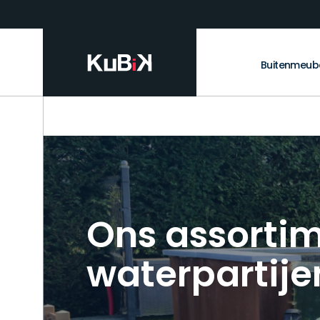
Buitenmeub
Ons assorti
waterpartije