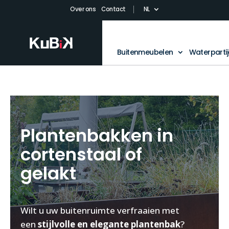
Over ons
Contact
NL
Buitenmeubelen
Waterparti
Plantenbakken in
cortenstaal of
gelakt
Wilt u uw buitenruimte verfraaien met
een
stijlvolle en elegante plantenbak
?