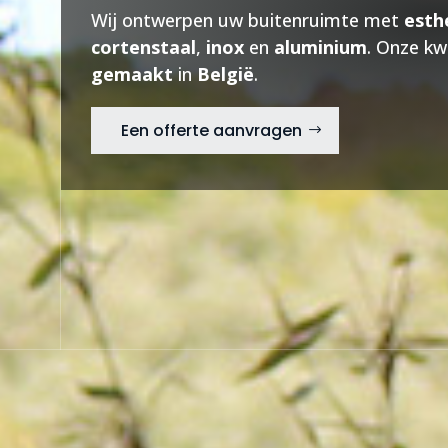
Wij ontwerpen uw buitenruimte met
esth
cortenstaal
,
inox
en
aluminium
. Onze k
gemaakt
in
België
.
Een offerte aanvragen