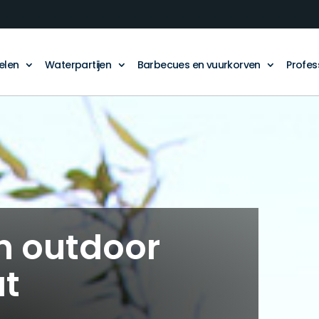
elen
Waterpartijen
Barbecues en vuurkorven
Profes
in outdoor
at