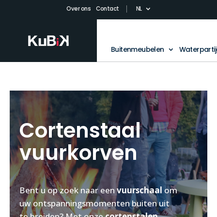
Over ons
Contact
NL
Buitenmeubelen
Waterparti
Cortenstaal
vuurkorven
Bent u op zoek naar een
vuurschaal
om
uw ontspanningsmomenten buiten uit
te breiden? Met onze
cortenstalen