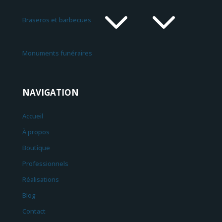
3
Braseros et barbecues
Monuments funéraires
NAVIGATION
Accueil
À propos
Boutique
Professionnels
Réalisations
Blog
Contact