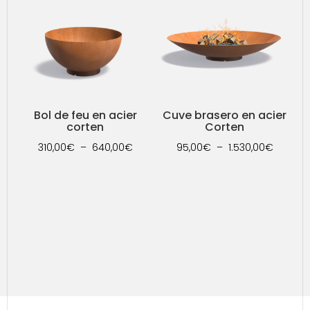
à
2.050
3.000,00€
Bol de feu en acier
Cuve brasero en acier
corten
Corten
Plage
Plage
310,00
€
–
640,00
€
95,00
€
–
1.530,00
€
de
de
prix :
prix :
310,00€
95,00€
à
à
640,00€
1.530,0