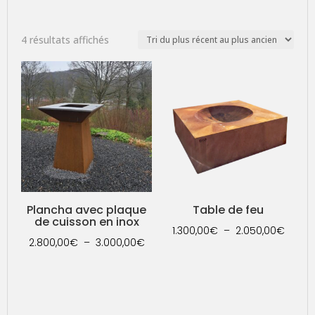
Trié
4 résultats affichés
du
plus
récent
au
plus
ancien
Plancha avec plaque
Table de feu
de cuisson en inox
Plage
1.300,00
€
–
2.050,00
€
Plage
2.800,00
€
–
3.000,00
€
de
de
prix :
prix :
1.300,
2.800,00€
à