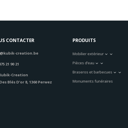
US CONTACTER
PRODUITS
@kubik-creation.be
Mobilier extérieur
3
Pièces d’eau
3
475 21 90 21
Braseros et barbecues
3
Kubik-Creation
Monuments funéraires
Des Blés D’or 8, 1360 Perwez