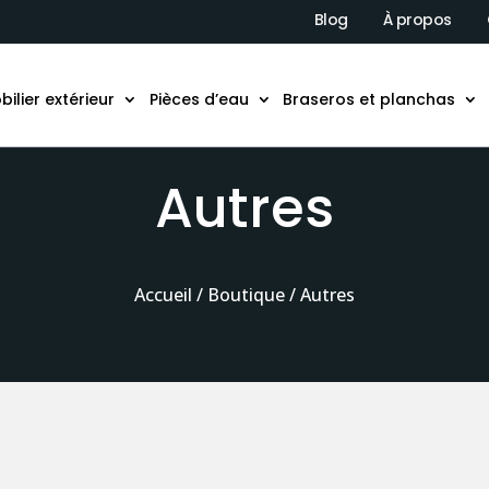
Blog
À propos
bilier extérieur
Pièces d’eau
Braseros et planchas
Autres
Accueil
/
Boutique
/ Autres