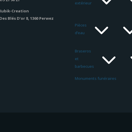
extérieur
Kubik-Creation
Des Blés D’or 8, 1360 Perwez
Pièces
d’eau
Braseros
et
barbecues
Monuments funéraires