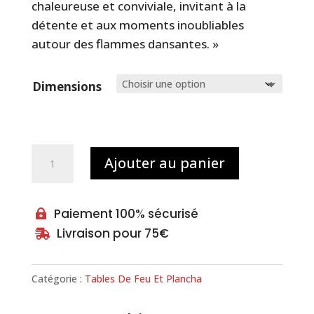
chaleureuse et conviviale, invitant à la
détente et aux moments inoubliables
autour des flammes dansantes. »
Dimensions
quantité
Ajouter au panier
de
Table
de
Paiement 100% sécurisé

feu
Livraison pour 75€

Catégorie :
Tables De Feu Et Plancha