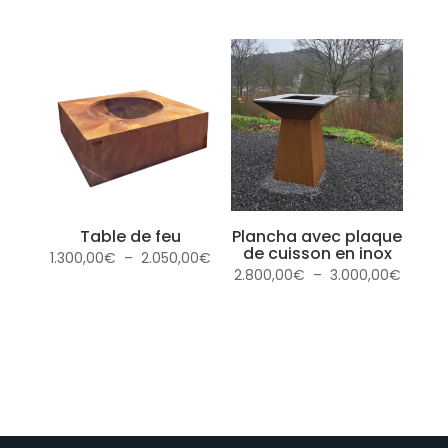
de
de
prix :
prix :
95,00€
310,00€
à
à
1.530,00€
640,00€
Table de feu
Plancha avec plaque
de cuisson en inox
Plage
1.300,00
€
–
2.050,00
€
Plage
2.800,00
€
–
3.000,00
€
de
de
prix :
prix :
1.300,00€
2.800,
à
à
2.050,00€
3.000,