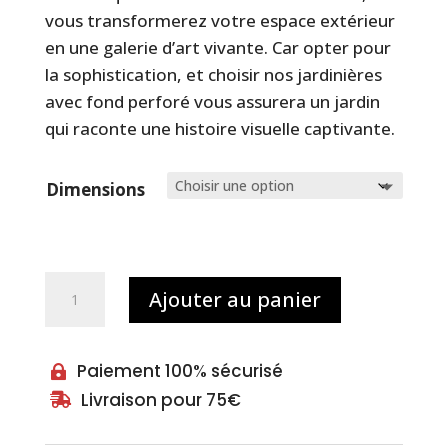
vous transformerez votre espace extérieur
en une galerie d’art vivante. Car opter pour
la sophistication, et choisir nos jardinières
avec fond perforé vous assurera un jardin
qui raconte une histoire visuelle captivante.
Dimensions
quantité
Ajouter au panier
de
Jardinières
rondes
Paiement 100% sécurisé

en
Livraison pour 75€

aluminium