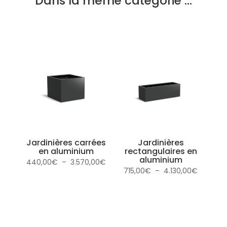
Dans la même catégorie …
Jardinières carrées
Jardinières
en aluminium
rectangulaires en
aluminium
Plage
440,00
€
–
3.570,00
€
Plage
715,00
€
–
4.130,00
€
de
de
prix :
prix :
440,00€
715,00€
à
à