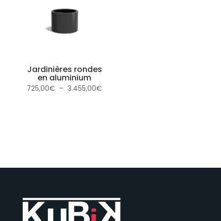
3.570,00€
4.130,0
Jardinières rondes
en aluminium
Plage
725,00
€
–
3.455,00
€
de
prix :
725,00€
à
3.455,00€