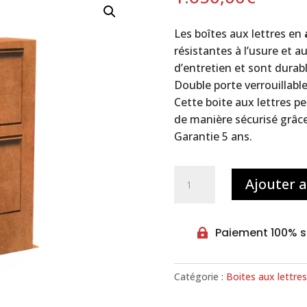
Les boîtes aux lettres en
résistantes à l’usure et 
d’entretien et sont durabl
Double porte verrouillable
Cette boite aux lettres pe
de manière sécurisé grâce 
Garantie 5 ans.
quantité
Ajouter 
de
Boite
aux
Paiement 100% s

lettres
et
colis
Catégorie :
Boites aux lettres