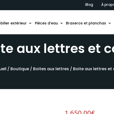
Blog
À prop
bilier extérieur
Pièces d’eau
Braseros et planchas
te aux lettres et c
eil
/
Boutique
/
Boites aux lettres
/ Boite aux lettres et 
1.650,00
€