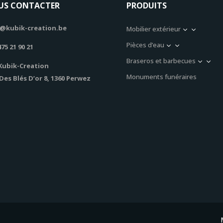
US CONTACTER
PRODUITS
@kubik-creation.be
Mobilier extérieur
3
Pièces d’eau
3
475 21 90 21
Braseros et barbecues
3
Kubik-Creation
Monuments funéraires
Des Blés D’or 8, 1360 Perwez