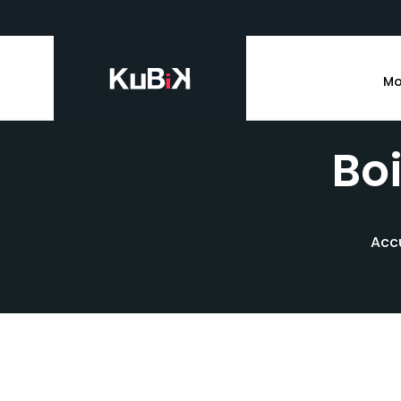
Mo
Boi
Accu